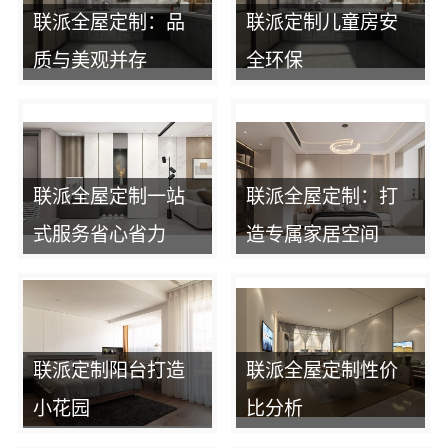
联派全屋定制：品
联派定制儿童房安
质与美观并存
全环保
联派全屋定制一站
联派全屋定制：打
式服务省心省力
造专属家居空间
联派定制阳台打造
联派全屋定制性价
小花园
比分析