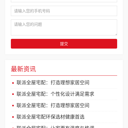
提交
最新资讯
联派全屋宅配：打造理想家居空间
联派全屋宅配：个性化设计满足需求
联派全屋宅配：打造理想家居空间
联派全屋宅配环保选材健康首选