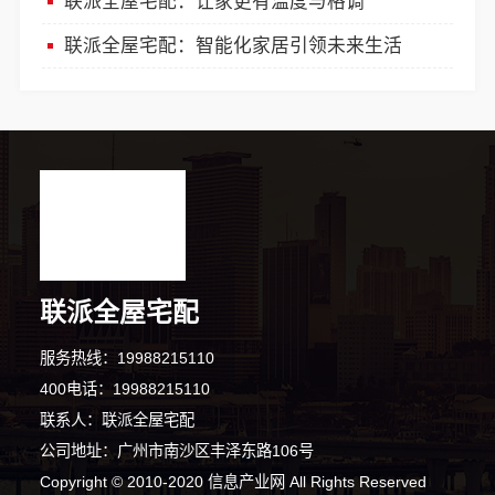
联派全屋宅配：让家更有温度与格调
联派全屋宅配：智能化家居引领未来生活
联派全屋宅配
服务热线：19988215110
400电话：19988215110
联系人：联派全屋宅配
公司地址：广州市南沙区丰泽东路106号
9分钟前 卢女士 正在咨询
Copyright © 2010-2020 信息产业网 All Rights Reserved